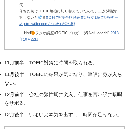
笑
落ちた気でTOEIC勉強に切り替えていたので、二次試験対
策しないと
笑
#英検
#英検合格発表
#英検準1級
#英検準一
級
pic.twitter.com/mcuHxMG6UQ
— Nori
ラジオ講座×TOEICブロガー (@Nori_odashi)
2018
年10月22日
11月前半 TOEIC対策に時間を取られる。
11月後半 TOEICの結果が気になり、暗唱に身が入ら
ない。
12月前半 会社の繁忙期に突入。仕事を言い訳に暗唱
をサボる。
12月後半 いよいよ本気を出すも、時間が足りない。