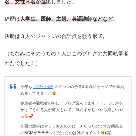
名、女性８名が進出
しました。
経歴は
大学生、医師、主婦、英語講師などなど
。
決勝は３人のジャッジの合計点を競う形式。
（ちなみにそのうちの１人はこのブログの共同執筆者
わたでした！）
今年も
#OPETS杯
スピコンの予選&本戦ジャッジで仕事納
めをしてきました
参加者や観戦者の中に「ブログ読んでます！！」って声を
かけてくれる人が何人もいて、気恥ずかしいやら嬉しいや
ら
今回の題材はマララさんのスピーチだったのですが懇親会
のBGMがララランドだったのは誰チョイス？
(笑)