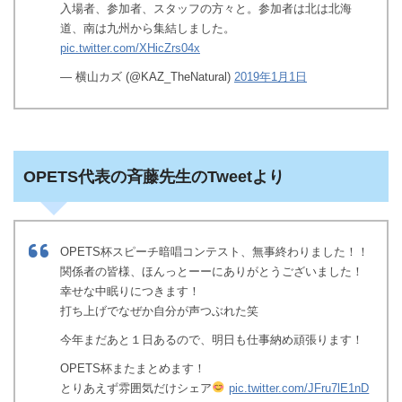
入場者、参加者、スタッフの方々と。参加者は北は北海
道、南は九州から集結しました。
pic.twitter.com/XHicZrs04x
— 横山カズ (@KAZ_TheNatural)
2019年1月1日
OPETS代表の斉藤先生のTweetより
OPETS杯スピーチ暗唱コンテスト、無事終わりました！！
関係者の皆様、ほんっとーーにありがとうございました！
幸せな中眠りにつきます！
打ち上げでなぜか自分が声つぶれた笑
今年まだあと１日あるので、明日も仕事納め頑張ります！
OPETS杯またまとめます！
とりあえず雰囲気だけシェア
pic.twitter.com/JFru7lE1nD