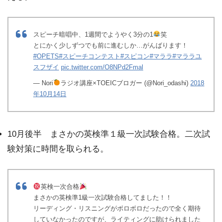
スピーチ暗唱中、1週間でようやく3分の1
笑
とにかく少しずつでも前に進むしか…がんばります！
#OPETS
#スピーチコンテスト
#スピコン
#マララ
#マララユ
スフザイ
pic.twitter.com/O8NPd2Fmal
— Nori
ラジオ講座×TOEICブロガー (@Nori_odashi)
2018
年10月14日
10月後半 まさかの英検準１級一次試験合格。二次試
験対策に時間を取られる。
英検一次合格
まさかの英検準1級一次試験合格してました！！
リーディング・リスニングがボロボロだったので全く期待
していなかったのですが、ライティングに助けられました